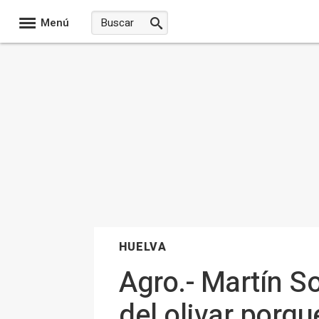
Menú
HUELVA
Agro.- Martín So
del olivar porq