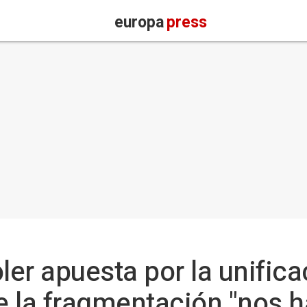
europa
press
ler apuesta por la unifica
ue la fragmentación "nos 