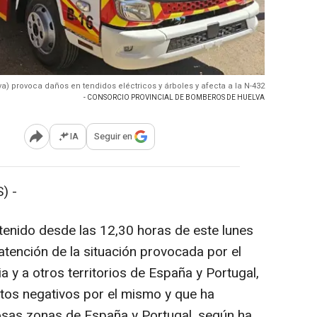
va) provoca daños en tendidos eléctricos y árboles y afecta a la N-432
- CONSORCIO PROVINCIAL DE BOMBEROS DE HUELVA
IA
Seguir en
Abrir opciones para compartir
) -
enido desde las 12,30 horas de este lunes
atención de la situación provocada por el
a y a otros territorios de España y Portugal,
ectos negativos por el mismo y que ha
osas zonas de España y Portugal, según ha