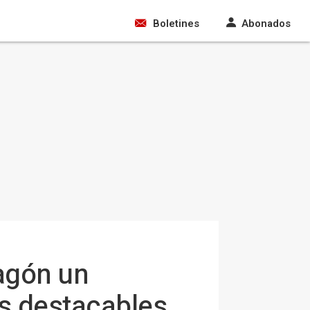
Boletines
Abonados
agón un
es destacables