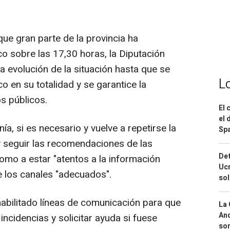
e gran parte de la provincia ha
co sobre las 17,30 horas, la Diputación
a evolución de la situación hasta que se
L
co en su totalidad y se garantice la
s públicos.
El 
el 
a, si es necesario y vuelve a repetirse la
Spa
 y seguir las recomendaciones de las
Det
omo a estar "atentos a la información
Ucr
 de los canales "adecuados".
so
 habilitado líneas de comunicación para que
La 
And
ncidencias y solicitar ayuda si fuese
sor