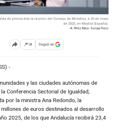
eda de prensa tras la reunión del Consejo de Ministros, a 20 de mayo
de 2025, en Madrid (España).
- A. Pérez Meca - Europa Press
IA
Seguir en
Abrir opciones para compartir
S) -
comunidades y las ciudades autónomas de
 la Conferencia Sectorial de Igualdad,
da por la ministra Ana Redondo, la
5 millones de euros destinados al desarrollo
año 2025, de los que Andalucía recibirá 23,4