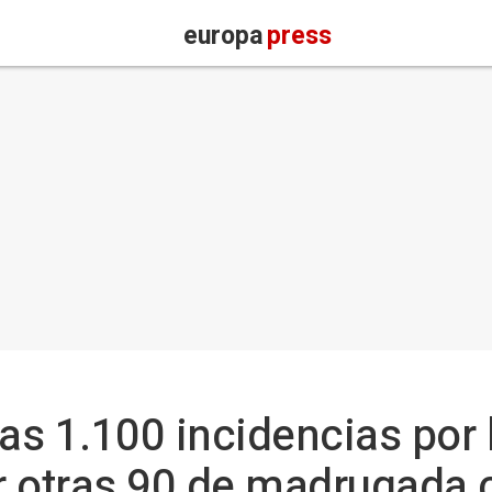
europa
press
las 1.100 incidencias por 
r otras 90 de madrugada