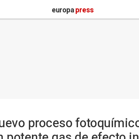
europa
press
uevo proceso fotoquímic
un potente gas de efecto i