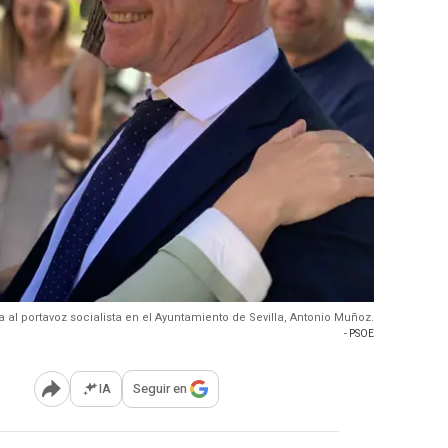
 al portavoz socialista en el Ayuntamiento de Sevilla, Antonio Muñoz.
- PSOE
IA
Seguir en
Abrir opciones para compartir