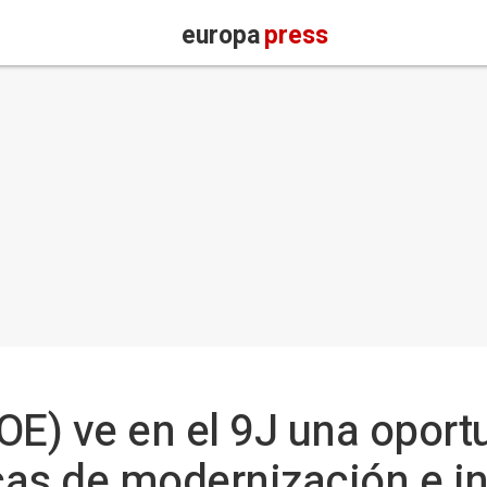
europa
press
OE) ve en el 9J una oport
icas de modernización e i