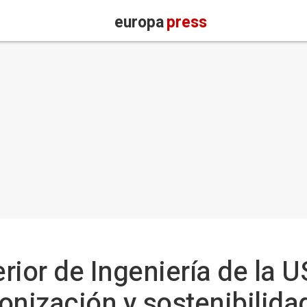
europa
press
rior de Ingeniería de la 
onización y sostenibilida