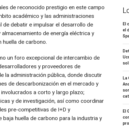
ales de reconocido prestigio en este campo
L
 ámbito académico y las administraciones
al de debatir e impulsar el desarrollo de
El 
el 
y almacenamiento de energía eléctrica y
Spa
n huella de carbono.
Det
mo un foro excepcional de intercambio de
Ucr
so
desarrolladores y proveedores de
de la administración pública, donde discutir
La 
iones de descarbonización en el mercado y
And
sor
involucrados a corto y largo plazo;
cat
icas y de investigación, así como coordinar
des pre-competitivas de I+D y
El 
con
baja huella de carbono para la industria y
pro