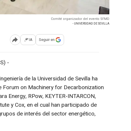
Comité organizador del evento SFMD
- UNIVERSIDAD DE SEVILLA
IA
Seguir en
Abrir opciones para compartir
S) -
ngeniería de la Universidad de Sevilla ha
lle Forum on Machinery for Decarbonization
Ebara Energy, RPow, KEYTER-INTARCON,
ute y Cox, en el cual han participado de
upos de interés del sector energético,