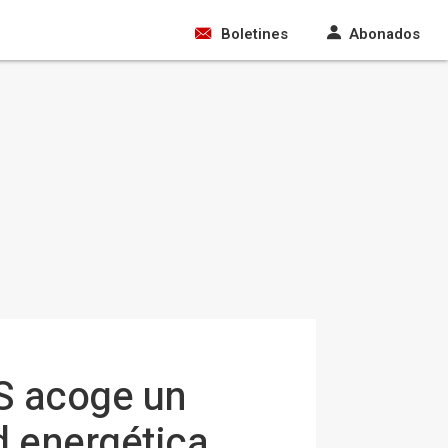
Boletines
Abonados
US acoge un
d energética