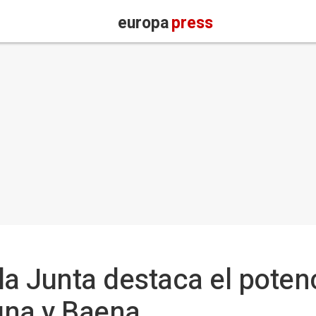
europa
press
a Junta destaca el potenci
una y Baena