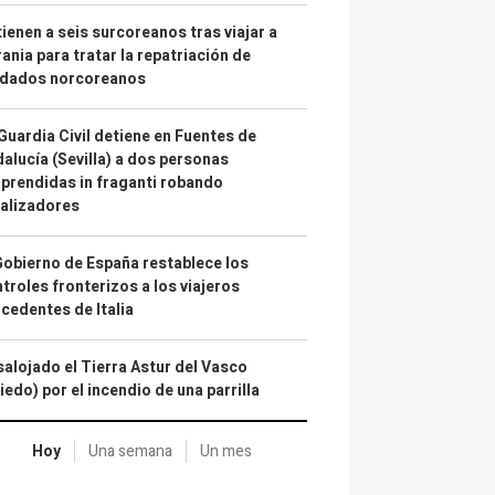
ienen a seis surcoreanos tras viajar a
ania para tratar la repatriación de
ldados norcoreanos
Guardia Civil detiene en Fuentes de
alucía (Sevilla) a dos personas
prendidas in fraganti robando
alizadores
Gobierno de España restablece los
troles fronterizos a los viajeros
cedentes de Italia
alojado el Tierra Astur del Vasco
iedo) por el incendio de una parrilla
Hoy
Una semana
Un mes