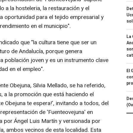
a la hosteleria, la restauración y el
Det
Ucr
na oportunidad para el tejido empresarial y
so
prendimiento en el municipio".
La 
ndicado que "la cultura tiene que ser un
And
sor
turo de Andalucía, porque genera
cat
la población joven y es un instrumento clave
idad en el empleo".
El 
con
pro
nte Obejuna, Silvia Mellado, se ha referido,
, a la promoción que está haciendo el
Des
e Obejuna te espera!', invitando a todos, del
(Ov
la representación de 'Fuenteovejuna' en
a por Ángel Luis Martín y versionada por
lla, ambos vecinos de esta localidad. Esta