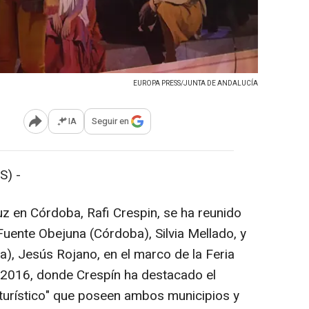
EUROPA PRESS/JUNTA DE ANDALUCÍA
IA
Seguir en
Abrir opciones para compartir
S) -
z en Córdoba, Rafi Crespin, se ha reunido
Fuente Obejuna (Córdoba), Silvia Mellado, y
a), Jesús Rojano, en el marco de la Feria
) 2016, donde Crespín ha destacado el
 y turístico" que poseen ambos municipios y