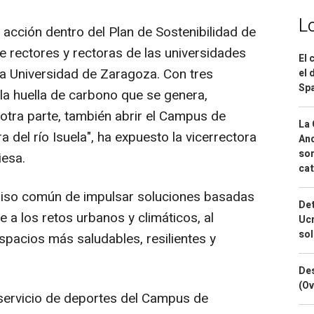
L
 acción dentro del Plan de Sostenibilidad de
e rectores y rectoras de las universidades
El 
a Universidad de Zaragoza. Con tres
el 
Spa
 la huella de carbono que se genera,
 otra parte, también abrir el Campus de
La 
a del río Isuela", ha expuesto la vicerrectora
And
sor
esa.
cat
iso común de impulsar soluciones basadas
Det
e a los retos urbanos y climáticos, al
Ucr
so
pacios más saludables, resilientes y
Des
(Ov
l servicio de deportes del Campus de