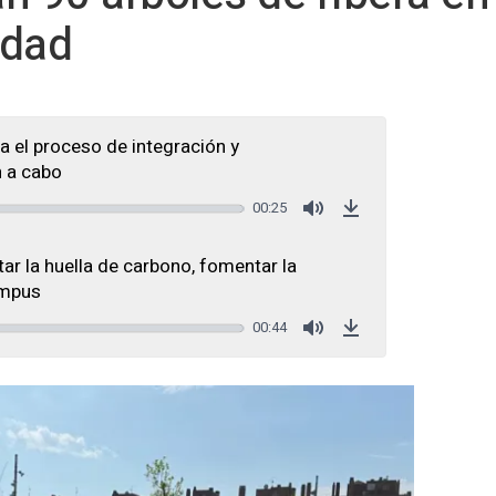
idad
a el proceso de integración y
n a cabo
00:25
Mute
Download
tar la huella de carbono, fomentar la
ampus
00:44
Mute
Download