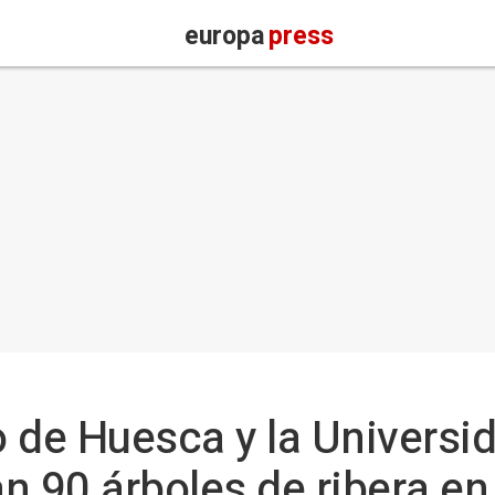
europa
press
 de Huesca y la Universi
n 90 árboles de ribera en 