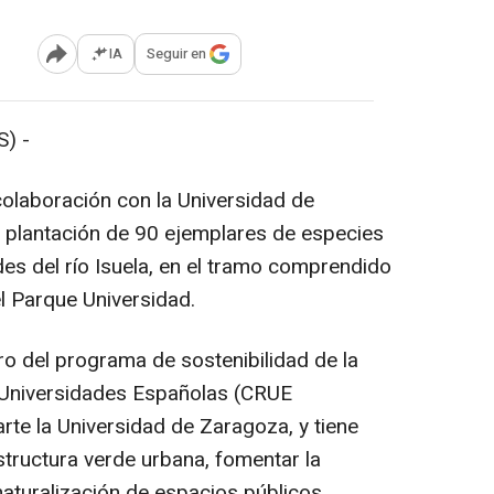
IA
Seguir en
Abrir opciones para compartir
) -
olaboración con la Universidad de
 plantación de 90 ejemplares de especies
des del río Isuela, en el tramo comprendido
el Parque Universidad.
o del programa de sostenibilidad de la
 Universidades Españolas (CRUE
arte la Universidad de Zaragoza, y tiene
structura verde urbana, fomentar la
naturalización de espacios públicos.