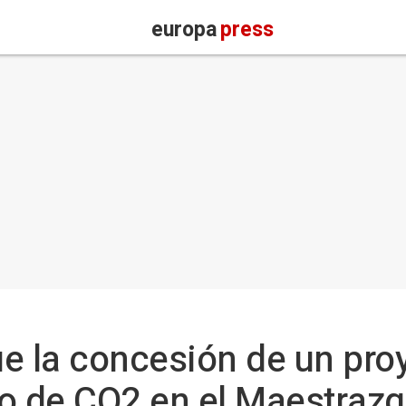
europa
press
e la concesión de un pro
 de CO2 en el Maestraz