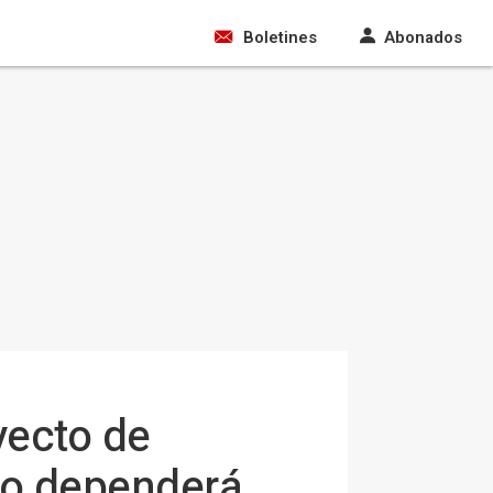
Boletines
Abonados
yecto de
go dependerá