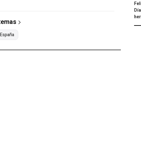
Fel
Día
he
 temas
 España