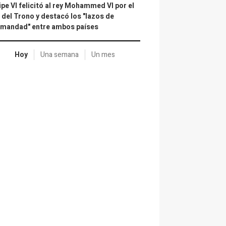
ipe VI felicitó al rey Mohammed VI por el
 del Trono y destacó los "lazos de
rmandad" entre ambos países
Hoy
Una semana
Un mes