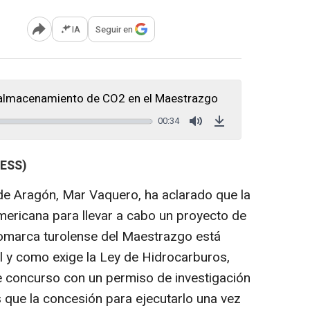
IA
Seguir en
Abrir opciones para compartir
 almacenamiento de CO2 en el Maestrazgo
00:34
Mute
Download
RESS)
de Aragón, Mar Vaquero, ha aclarado que la
ericana para llevar a cabo un proyecto de
omarca turolense del Maestrazgo está
al y como exige la Ley de Hidrocarburos,
de concurso con un permiso de investigación
s que la concesión para ejecutarlo una vez