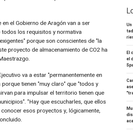
L
e en el Gobierno de Aragón van a ser
Un 
 todos los requisitos y normativa
tad
ri
"exigentes" porque son conscientes de "la
este proyecto de almacenamiento de CO2 ha
El 
 Maestrazgo.
el 
Spa
Ejecutivo va a estar "permanentemente en
Can
 porque tienen "muy claro" que "todos y
ase
rvan para impulsar el territorio tienen que
"tr
unicipios". "Hay que escucharles, que ellos
Mue
e conocer esos proyectos y, lógicamente,
dis
concluido.
aca