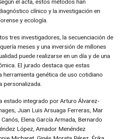
 Según el acta, estos métodos han
iagnóstico clínico y la investigación en
forense y ecología.
os tres investigadores, la secuenciación de
ería meses y una inversión de millones
ualidad puede realizarse en un día y de una
mica. El jurado destaca que estas
a herramienta genética de uso cotidiano
a personalizada.
 estado integrado por Arturo Álvarez-
enages, Juan Luis Arsuaga Ferreras, Mar
 Canós, Elena García Armada, Bernardo
néndez López, Amador Menéndez
nje Micharet, Ginés Morata Pérez, Érika