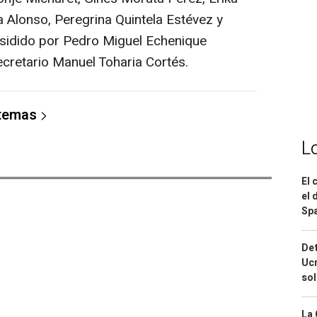
a Alonso, Peregrina Quintela Estévez y
esidido por Pedro Miguel Echenique
cretario Manuel Toharia Cortés.
 temas
L
El 
el 
Spa
Det
Ucr
so
La 