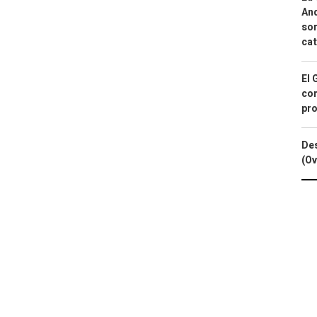
And
sor
cat
El 
con
pro
Des
(Ov