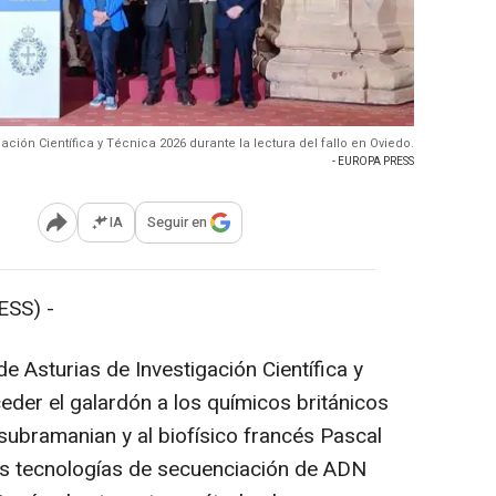
ción Científica y Técnica 2026 durante la lectura del fallo en Oviedo.
- EUROPA PRESS
IA
Seguir en
Abrir opciones para compartir
SS) -
 Asturias de Investigación Científica y
der el galardón a los químicos británicos
ubramanian y al biofísico francés Pascal
as tecnologías de secuenciación de ADN