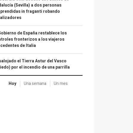
alucía (Sevilla) a dos personas
prendidas in fraganti robando
alizadores
Gobierno de España restablece los
troles fronterizos a los viajeros
cedentes de Italia
alojado el Tierra Astur del Vasco
iedo) por el incendio de una parrilla
Hoy
Una semana
Un mes