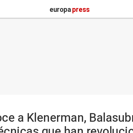
europa
press
noce a Klenerman, Balasu
écnicas que han revoluci