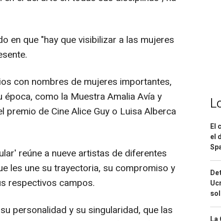
do en que "hay que visibilizar a las mujeres
esente.
mios con nombres de mujeres importantes,
u época, como la Muestra Amalia Avía y
L
el premio de Cine Alice Guy o Luisa Alberca
El 
el 
Spa
lar' reúne a nueve artistas de diferentes
que les une su trayectoria, su compromiso y
Det
us respectivos campos.
Ucr
so
su personalidad y su singularidad, que las
La 