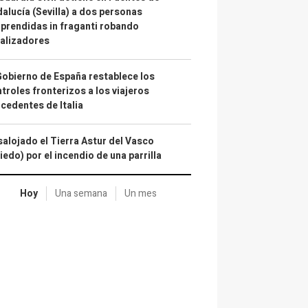
alucía (Sevilla) a dos personas
prendidas in fraganti robando
alizadores
Gobierno de España restablece los
troles fronterizos a los viajeros
cedentes de Italia
alojado el Tierra Astur del Vasco
iedo) por el incendio de una parrilla
Hoy
Una semana
Un mes