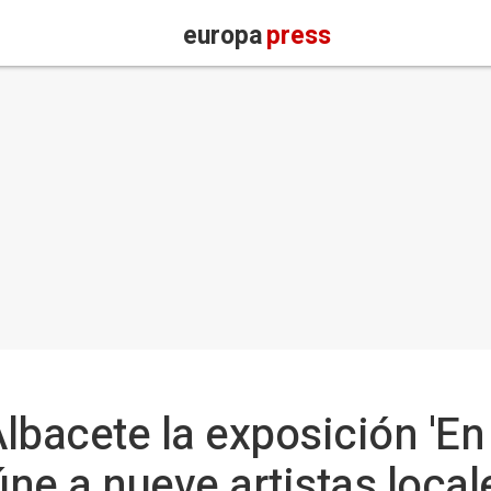
europa
press
lbacete la exposición 'E
úne a nueve artistas local