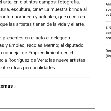
l arte, en distintos campos: fotografía,
And
stura, escultura, cine* La muestra brinda al
sor
cat
 contemporáneas y actuales, que recorren
e las artistas tienen de la vida y el arte.
El 
con
o presentes en el acto el delegado
pro
s y Empleo, Nicolás Merino; el diputado
Des
la concejal de Emprendimiento en el
(Ov
cia Rodríguez de Vera; las nueve artistas
 entre otras personalidades.
 temas