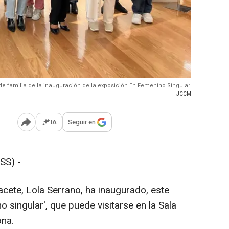
de familia de la inauguración de la exposición En Femenino Singular.
- JCCM
IA
Seguir en
Abrir opciones para compartir
SS) -
acete, Lola Serrano, ha inaugurado, este
o singular', que puede visitarse en la Sala
ona.