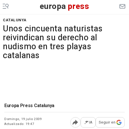
europa
press
CATALUNYA
Unos cincuenta naturistas
reivindican su derecho al
nudismo en tres playas
catalanas
Europa Press Catalunya
Domingo, 19 julio 2009
IA
Seguir en
Actualizado: 19:47
Abrir opciones para comp