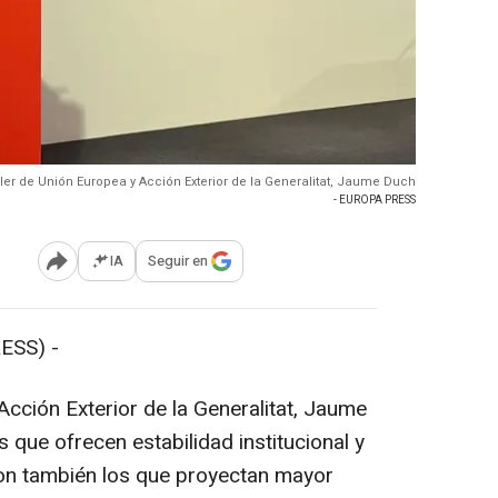
ller de Unión Europea y Acción Exterior de la Generalitat, Jaume Duch
- EUROPA PRESS
IA
Seguir en
Abrir opciones para compartir
ESS) -
Acción Exterior de la Generalitat, Jaume
 que ofrecen estabilidad institucional y
son también los que proyectan mayor