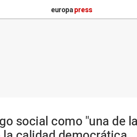
europa
press
ogo social como "una de l
 la calidad democrática