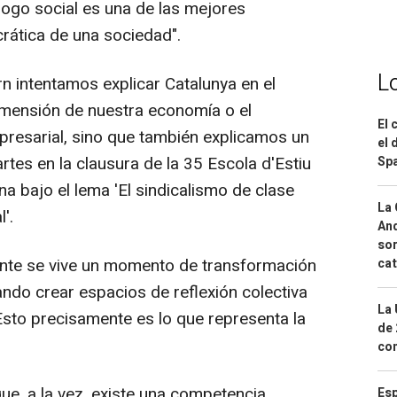
iálogo social es una de las mejores
rática de una sociedad".
L
n intentamos explicar Catalunya en el
imensión de nuestra economía o el
El 
resarial, sino que también explicamos un
el 
rtes en la clausura de la 35 Escola d'Estiu
Spa
a bajo el lema 'El sindicalismo de clase
La 
'.
And
sor
nte se vive un momento de transformación
cat
ndo crear espacios de reflexión colectiva
La 
sto precisamente es lo que representa la
de 
com
ue, a la vez, existe una competencia
Esp