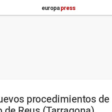
europa
press
nuevos procedimientos de
o de Reus (Tarragona)