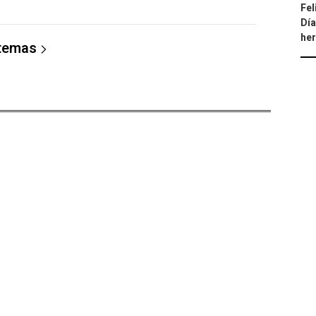
Fel
Día
he
 temas