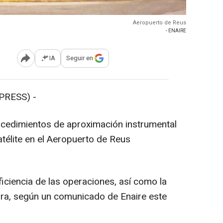
Aeropuerto de Reus
- ENAIRE
IA
Seguir en
Abrir opciones para compartir
PRESS) -
cedimientos de aproximación instrumental
télite en el Aeropuerto de Reus
iciencia de las operaciones, así como la
tura, según un comunicado de Enaire este