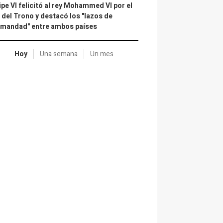
ipe VI felicitó al rey Mohammed VI por el
 del Trono y destacó los "lazos de
rmandad" entre ambos países
Hoy
Una semana
Un mes