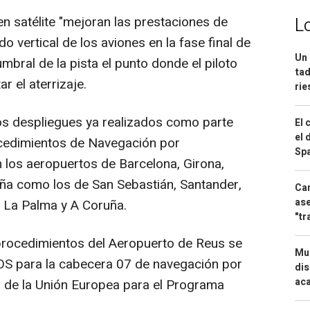
satélite "mejoran las prestaciones de
L
o vertical de los aviones en la fase final de
Un 
mbral de la pista el punto donde el piloto
tad
r el aterrizaje.
ri
s despliegues ya realizados como parte
El 
el 
ocedimientos de Navegación por
Spa
 los aeropuertos de Barcelona, Girona,
paña como los de San Sebastián, Santander,
Can
ase
, La Palma y A Coruña.
"tr
procedimientos del Aeropuerto de Reus se
Mue
OS para la cabecera 07 de navegación por
dis
aca
ia de la Unión Europea para el Programa