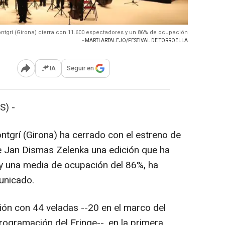
Montgrí (Girona) cierra con 11.600 espectadores y un 86% de ocupación
- MARTI ARTALEJO/FESTIVAL DE TORROELLA
IA
Seguir en
Abrir opciones para compartir
S) -
ontgrí (Girona) ha cerrado con el estreno de
 Jan Dismas Zelenka una edición que ha
y una media de ocupación del 86%, ha
unicado.
ión con 44 veladas --20 en el marco del
programación del Fringe--, en la primera