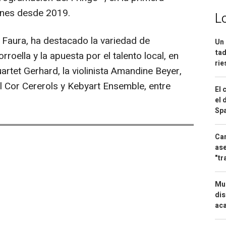
iones desde 2019.
L
e Faura, ha destacado la variedad de
Un 
tad
roella y la apuesta por el talento local, en
ri
rtet Gerhard, la violinista Amandine Beyer,
el Cor Cererols y Kebyart Ensemble, entre
El 
el 
Spa
Can
ase
"tr
Mue
dis
aca