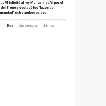
ipe VI felicitó al rey Mohammed VI por el
 del Trono y destacó los "lazos de
rmandad" entre ambos países
Hoy
Una semana
Un mes