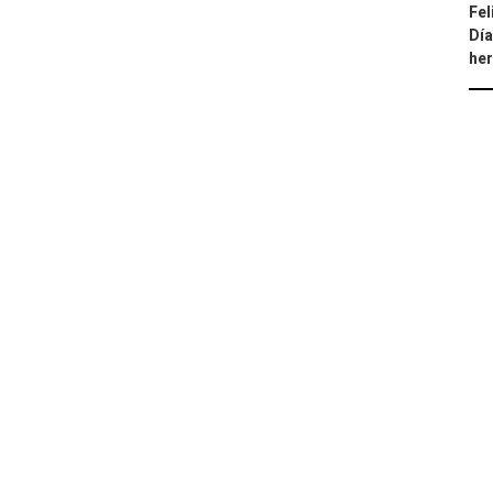
Fel
Día
he