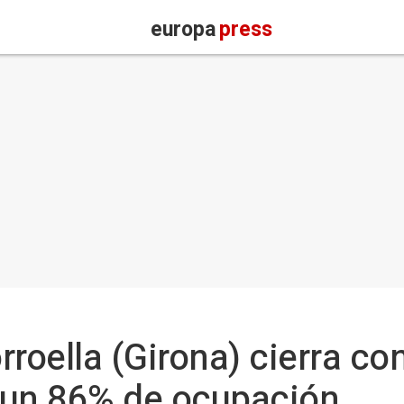
europa
press
orroella (Girona) cierra c
 un 86% de ocupación