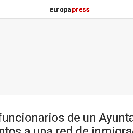
europa
press
funcionarios de un Ayunt
os a una red de inmigrac