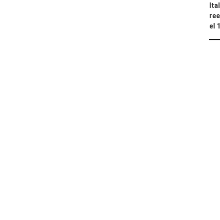
Ita
ree
el 