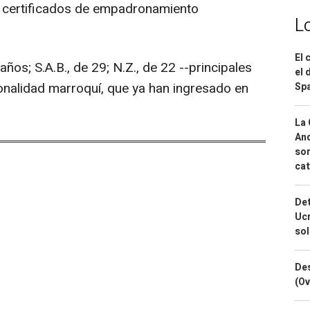
y certificados de empadronamiento
L
El 
ños; S.A.B., de 29; N.Z., de 22 --principales
el 
ionalidad marroquí, que ya han ingresado en
Spa
La 
And
sor
cat
Det
Ucr
so
Des
(Ov