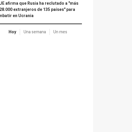
UE afirma que Rusia ha reclutado a "más
28.000 extranjeros de 135 países" para
batir en Ucrania
Hoy
Una semana
Un mes