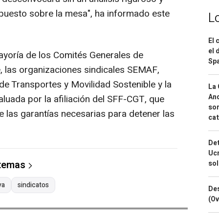
puesto sobre la mesa", ha informado este
L
El 
el 
ayoría de los Comités Generales de
Spa
, las organizaciones sindicales SEMAF,
de Transportes y Movilidad Sostenible y la
La 
And
aluada por la afiliación del SFF-CGT, que
sor
e las garantías necesarias para detener las
cat
Det
Ucr
 temas
so
ya
sindicatos
Des
(Ov