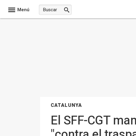
Menú
CATALUNYA
El SFF-CGT mant
"contra el trasp