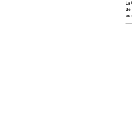
La 
de 
com