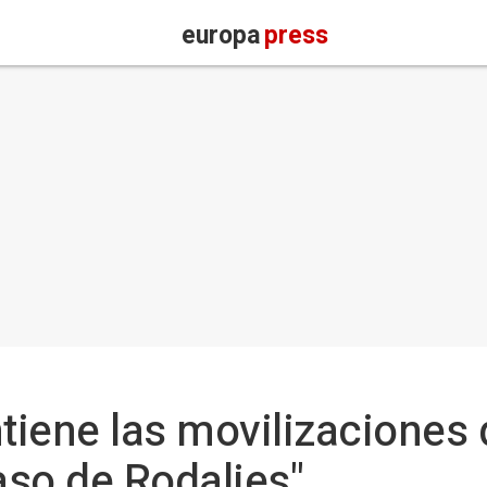
europa
press
iene las movilizaciones 
aso de Rodalies"