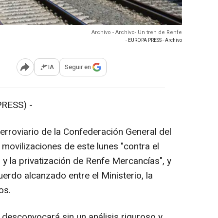
Archivo - Archivo- Un tren de Renfe
- EUROPA PRESS - Archivo
IA
Seguir en
Abrir opciones para compartir
RESS) -
Ferroviario de la Confederación General del
movilizaciones de este lunes "contra el
 y la privatización de Renfe Mercancías", y
uerdo alcanzado entre el Ministerio, la
os.
 desconvocará sin un análisis riguroso y