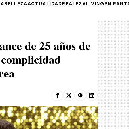
DA
BELLEZA
ACTUALIDAD
REALEZA
LIVING
EN PANT
ance de 25 años de
u complicidad
rea