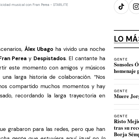
icidad musical con Fran Perea - STARLITE
TikTok
I
LO MÁ
cenarios,
Álex Ubago
ha vivido una noche
Fran Perea
y
Despistados
. El cantante ha
GENTE
Sonsoles Ó
artir este momento con amigos y músicos
homenaje p
una larga historia de colaboración. “Nos
mos compartido muchos momentos y hay
GENTE
ado, recordando la larga trayectoria en
Muere Jorg
GENTE
Risto Meji
tras su re
ue grabaron para las redes, pero que han
Borja Sém
cha gente que estuviera aquí igual no lo