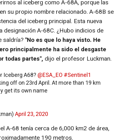
rirnos al iceberg como A-68A, porque las
nen su propio nombre relacionado. A-68B se
stencia del iceberg principal. Esta nueva
a designación A-68C. ¿Hubo indicios de
e saldría?
"No es que lo haya visto. He
pero principalmente ha sido el desgaste
 todas partes",
dijo el profesor Luckman.
for Iceberg A68?
@ESA_EO
#Sentinel1
ng off on 23rd April. At more than 19 km
bly get its own name
ckman)
April 23, 2020
el A-68 tenía cerca de 6,000 km2 de área,
proximadamente 190 metros.