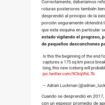
Correctamente, deberíamos refe
roturas posteriores también tie
desprendió al principio de la exi
porción seguramente obtendrá l
que esta esquina en particular s
estado vigilando el progreso, 
de pequeños desconchones por
Is this the beginning of the end 
captures a 175 sq km piece breaki
long, this new iceberg will proba
pic.twitter.com/9CkqVhiL7b
— Adrian Luckman (@adrian_lu
Cuando se desprendió en 2017, 
con un espesor promedio de a