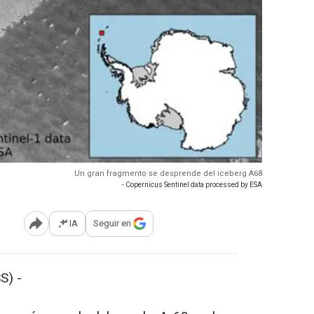
Un gran fragmento se desprende del iceberg A68
- Copernicus Sentinel data processed by ESA
IA
Seguir en
Abrir opciones para compartir
S) -