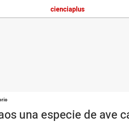
cienciaplus
orio
os una especie de ave ca