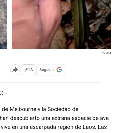
forktail
IA
Seguir en
Abrir opciones para compartir
) -
d de Melbourne y la Sociedad de
 han descubierto una extraña especie de ave
 vive en una escarpada región de Laos. Las