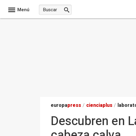
Menú
europa
press
/
ciencia
plus
/
laborat
Descubren en La
cabeza calva