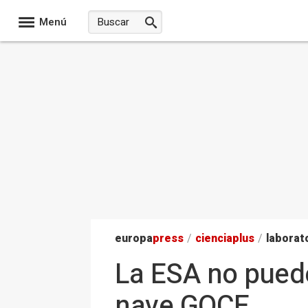
Menú
europa
press
/
ciencia
plus
/
laborat
La ESA no puede
nave GOCE