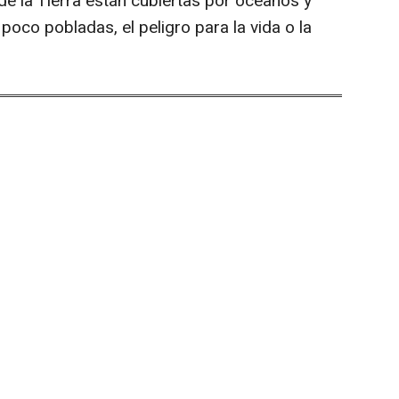
de la Tierra están cubiertas por océanos y
poco pobladas, el peligro para la vida o la