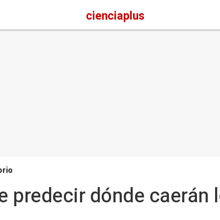
cienciaplus
orio
 predecir dónde caerán lo