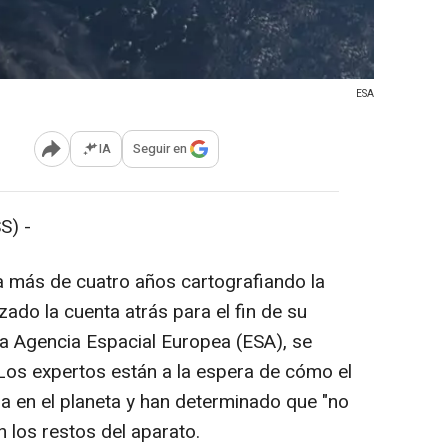
ESA
IA
Seguir en
Abrir opciones para compartir
S) -
a más de cuatro años cartografiando la
ado la cuenta atrás para el fin de su
la Agencia Espacial Europea (ESA), se
Los expertos están a la espera de cómo el
da en el planeta y han determinado que "no
 los restos del aparato.