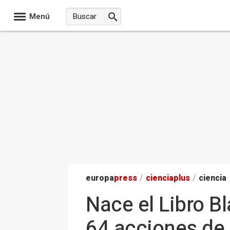
Menú
europa
press
/
ciencia
plus
/
ciencia
Nace el Libro B
64 acciones de 