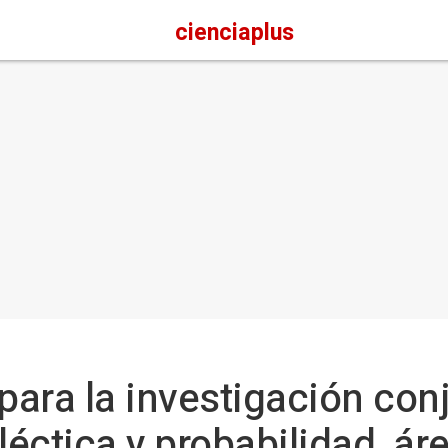
cienciaplus
ara la investigación con
éctica y probabilidad, ár