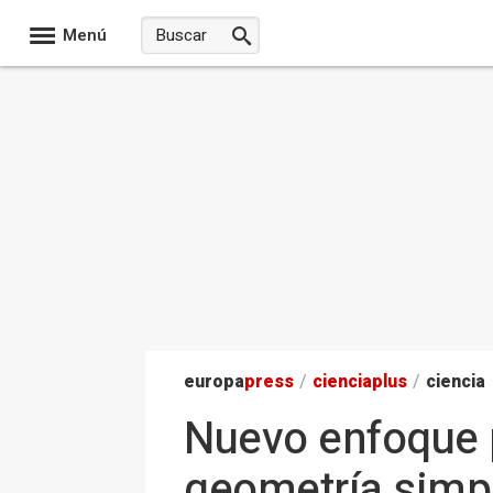
Menú
europa
press
/
ciencia
plus
/
ciencia
Nuevo enfoque p
geometría simpl