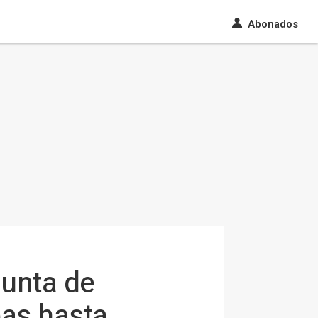
Abonados
junta de
eas hasta