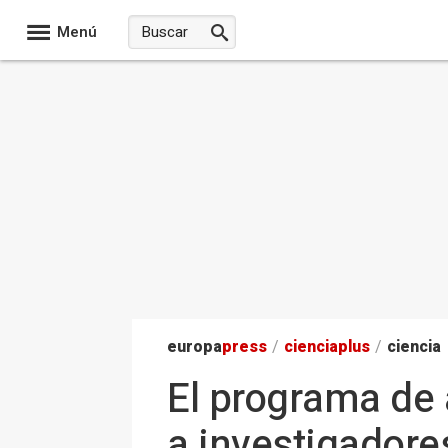
Menú
europa
press
/
ciencia
plus
/
ciencia
El programa de 
a investigadore