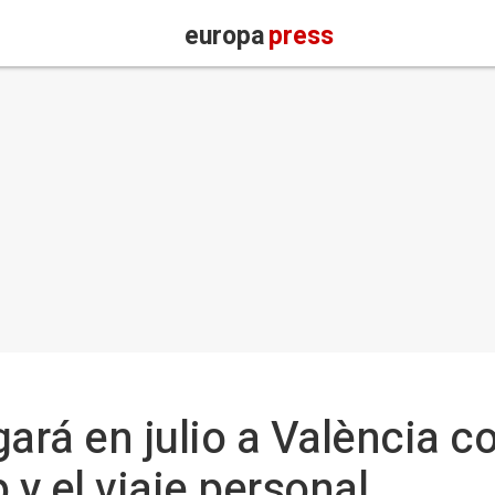
europa
press
ará en julio a València c
p y el viaje personal