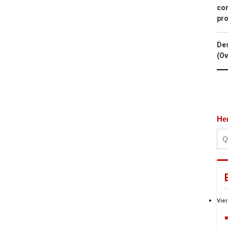
con
pro
Des
(Ov
He
Vier