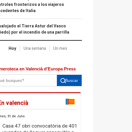
troles fronterizos a los viajeros
cedentes de Italia
alojado el Tierra Astur del Vasco
iedo) por el incendio de una parrilla
Hoy
Una semana
Un mes
meroteca en Valencià d'Europa Press
Buscar
En valencià
nes, 31 de Julio
Casa 47 obri convocatòria de 401