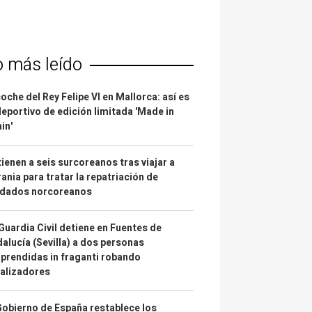
o más leído
coche del Rey Felipe VI en Mallorca: así es
deportivo de edición limitada 'Made in
in'
ienen a seis surcoreanos tras viajar a
ania para tratar la repatriación de
ldados norcoreanos
Guardia Civil detiene en Fuentes de
alucía (Sevilla) a dos personas
prendidas in fraganti robando
alizadores
Gobierno de España restablece los