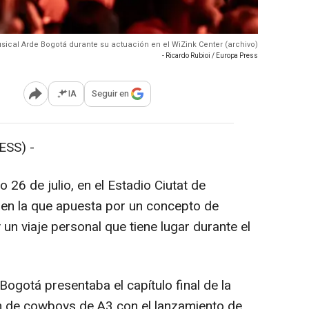
sical Arde Bogotá durante su actuación en el WiZink Center (archivo)
- Ricardo Rubioi / Europa Press
IA
Seguir en
Abrir opciones para compartir
ESS) -
26 de julio, en el Estadio Ciutat de
, en la que apuesta por un concepto de
un viaje personal que tiene lugar durante el
gotá presentaba el capítulo final de la
ón de cowboys de A3 con el lanzamiento de