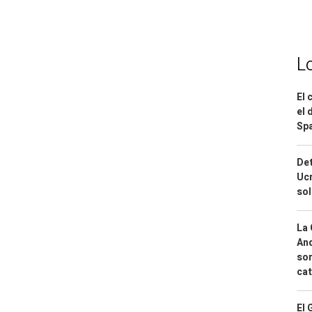
L
El 
el 
Spa
Det
Ucr
so
La 
And
sor
cat
El 