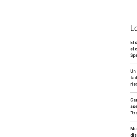
L
El 
el 
Spa
Un 
tad
ri
Can
ase
"tr
Mue
dis