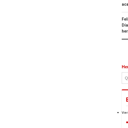
aca
Fel
Día
he
He
Vier