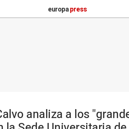
europa
press
Calvo analiza a los "grand
en la Sede Universitaria de