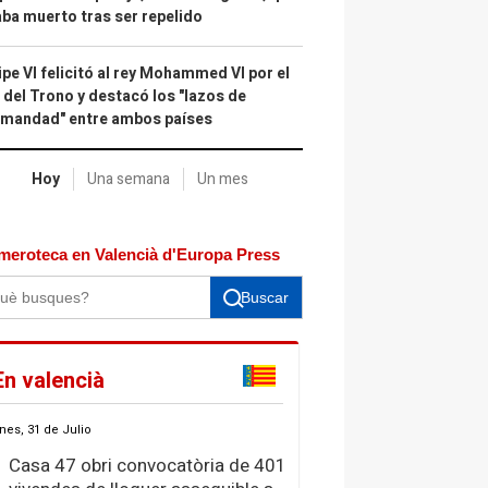
ba muerto tras ser repelido
ipe VI felicitó al rey Mohammed VI por el
 del Trono y destacó los "lazos de
rmandad" entre ambos países
Hoy
Una semana
Un mes
meroteca en Valencià d'Europa Press
Buscar
En valencià
nes, 31 de Julio
Casa 47 obri convocatòria de 401