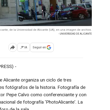
licante, de la Universidad de Alicante (UA), en una imagen de archivo.
- UNIVERSIDAD DE ALICANTE
IA
Seguir en
Abrir opciones para compartir
RESS) -
 Alicante organiza un ciclo de tres
s fotógrafos de la historia. Fotografía de
itor Pepe Calvo como conferenciante y con
rnacional de fotografía 'PhotoAlicante'. La
foro de la sala.