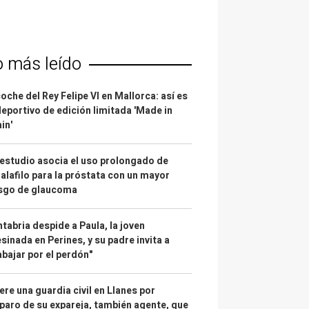
o más leído
coche del Rey Felipe VI en Mallorca: así es
deportivo de edición limitada 'Made in
in'
estudio asocia el uso prolongado de
alafilo para la próstata con un mayor
esgo de glaucoma
tabria despide a Paula, la joven
sinada en Perines, y su padre invita a
abajar por el perdón"
re una guardia civil en Llanes por
paro de su expareja, también agente, que