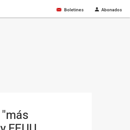
Boletines
Abonados
' "más
 y EEUU