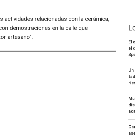
 actividades relacionadas con la cerámica,
L
, con demostraciones en la calle que
or artesano".
El 
el 
Spa
Un 
tad
ri
Mue
dis
aca
Can
ase