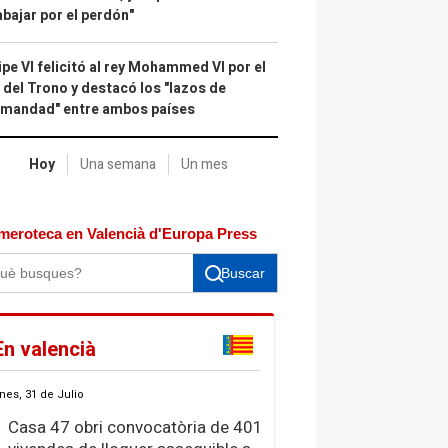
abajar por el perdón"
ipe VI felicitó al rey Mohammed VI por el
 del Trono y destacó los "lazos de
rmandad" entre ambos países
Hoy
Una semana
Un mes
meroteca en Valencià d'Europa Press
Buscar
En valencià
nes, 31 de Julio
Casa 47 obri convocatòria de 401