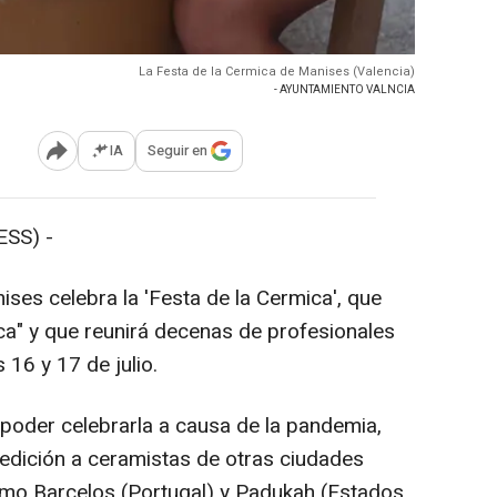
La Festa de la Cermica de Manises (Valencia)
- AYUNTAMIENTO VALNCIA
IA
Seguir en
Abrir opciones para compartir
SS) -
ses celebra la 'Festa de la Cermica', que
ca" y que reunirá decenas de profesionales
 16 y 17 de julio.
oder celebrarla a causa de la pandemia,
edición a ceramistas de otras ciudades
mo Barcelos (Portugal) y Padukah (Estados