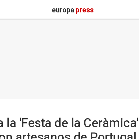
europa
press
 la 'Festa de la Ceràmica
con artesanos de Portugal