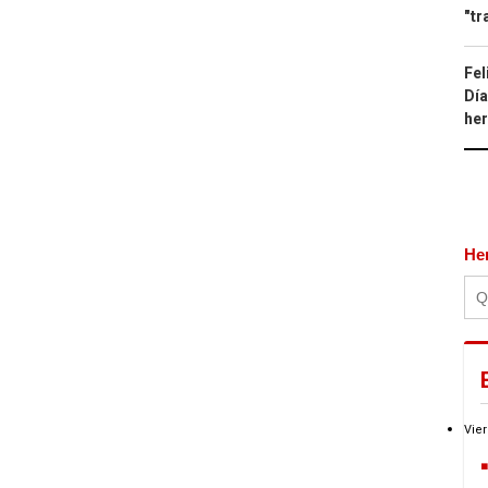
"tr
Fel
Día
he
He
Vier