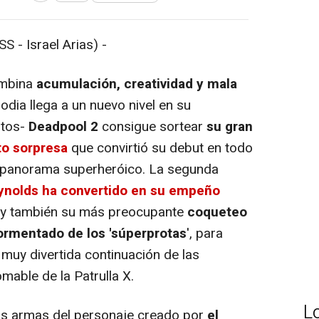
- Israel Arias) -
ombina
acumulación, creatividad y mala
odia llega a un nuevo nivel en su
itos-
Deadpool 2
consigue sortear
su gran
to sorpresa
que convirtió su debut en todo
o panorama superheróico. La segunda
ynolds ha convertido en su empeño
, y también su más preocupante
coqueteo
tormentado de los 'súperprotas
', para
 muy divertida continuación de las
able de la Patrulla X.
L
las armas del personaje creado por
el