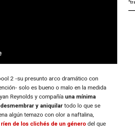
"tr
ool 2 -su presunto arco dramático con
edención- solo es bueno o malo en la medida
 Ryan Reynolds y compañía
una mínima
, desmembrar y aniquilar
todo lo que se
na algún temazo con olor a naftalina,
 ríen de los clichés de un género
del que