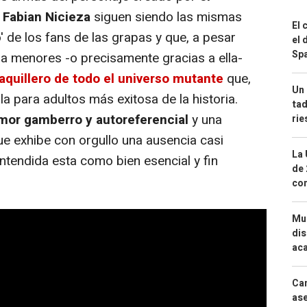
r Fabian Nicieza
siguen siendo las mismas
El 
o' de los fans de las grapas y que, a pesar
el 
Spa
ra menores -o precisamente gracias a ella-
taquillero de todo el universo mutante
que,
Un 
la para adultos más exitosa de la historia.
tad
mor gamberro y autoreferencial
y una
ri
ue exhibe con orgullo una ausencia casi
La 
 entendida esta como bien esencial y fin
de 
com
Mue
dis
aca
Can
ase