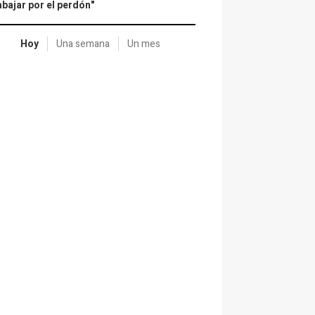
abajar por el perdón"
Hoy
Una semana
Un mes