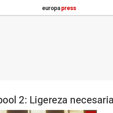
europa
press
pool 2: Ligereza necesari