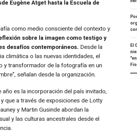
he
desde Eugène Atget hasta la Escuela de
Pod
org
rafía como medio consciente del contexto y
con
eflexión sobre la imagen como testigo y
El 
des desafíos contemporáneos.
Desde la
nie
ia climática o las nuevas identidades, el
"en
ico y transformador de la fotografía en un
Fis
mbre", señalan desde la organización.
ño es la incorporación del país invitado,
 y que a través de exposiciones de Lotty
Mauney y Martin Gusinde abordan la
isual y las culturas ancestrales desde el
encia.