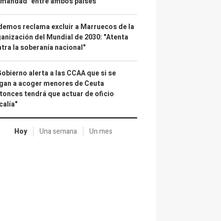
rmandad" entre ambos países
emos reclama excluir a Marruecos de la
anización del Mundial de 2030: "Atenta
tra la soberanía nacional"
Gobierno alerta a las CCAA que si se
gan a acoger menores de Ceuta
tonces tendrá que actuar de oficio
calía"
Hoy
Una semana
Un mes