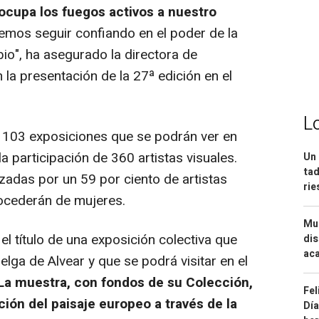
reocupa los fuegos activos a nuestro
emos seguir confiando en el poder de la
o", ha asegurado la directora de
la presentación de la 27ª edición en el
L
e 103 exposiciones que se podrán ver en
 participación de 360 artistas visuales.
Un 
tad
adas por un 59 por ciento de artistas
ri
rocederán de mujeres.
Mue
 título de una exposición colectiva que
dis
aca
lga de Alvear y que se podrá visitar en el
La muestra, con fondos de su Colección,
Fel
ción del paisaje europeo a través de la
Día