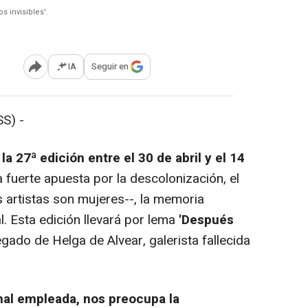
s invisibles'.
IA
Seguir en
Abrir opciones para compartir
S) -
 27ª edición entre el 30 de abril y el 14
 fuerte apuesta por la descolonización, el
s artistas son mujeres--, la memoria
ial. Esta edición llevará por lema
'Después
gado de Helga de Alvear, galerista fallecida
mal empleada, nos preocupa la