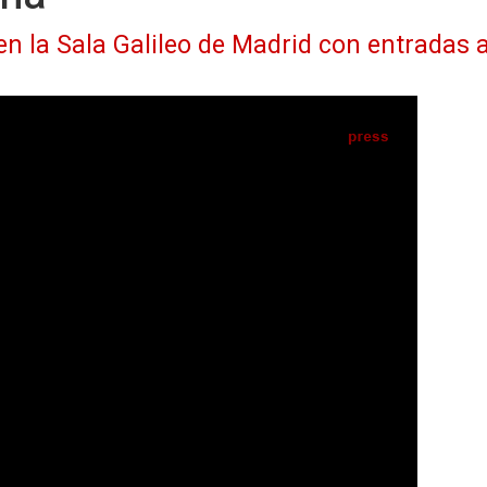
s en la Sala Galileo de Madrid con entradas
IA
Seguir en
Abrir opciones para compartir
ESS) -
á inmerso en su gira
Carta Blanca
, en la que
mpañado solo por la guitarra y el piano a un
ones. En unos conciertos que le están
on sus viejas canciones" y sentir "ese
para cambiar las cosas sobre la marcha",
to".