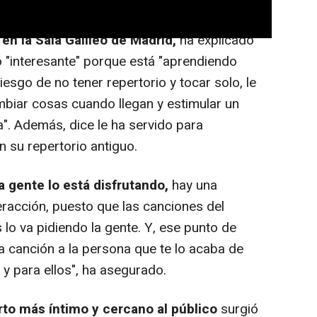
ress, el cantante, que
toca jueves y
en la Sala Galileo de Madrid,
ha explicado
o "interesante" porque está "aprendiendo
iesgo de no tener repertorio y tocar solo, le
mbiar cosas cuando llegan y estimular un
". Además, dice le ha servido para
n su repertorio antiguo.
 gente lo está disfrutando,
hay una
teracción, puesto que las canciones del
 lo va pidiendo la gente. Y, ese punto de
la canción a la persona que te lo acaba de
 y para ellos", ha asegurado.
to más íntimo y cercano al público
surgió