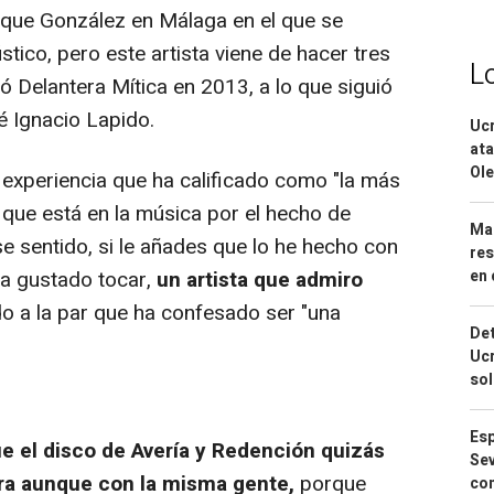
uique González en Málaga en el que se
stico, pero este artista viene de hacer tres
L
có
Delantera Mítica
en 2013, a lo que siguió
sé Ignacio Lapido.
Ucr
ata
Ole
experiencia que ha calificado como "la más
 que está en la música por el hecho de
Mar
e sentido, si le añades que lo he hecho con
res
ra gustado tocar,
un artista que admiro
en 
do a la par que ha confesado ser "una
Det
Ucr
so
Esp
e el disco de
Avería y Redención
quizás
Sev
ra aunque con la misma gente,
porque
con