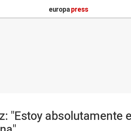
europa
press
z: "Estoy absolutamente
na"