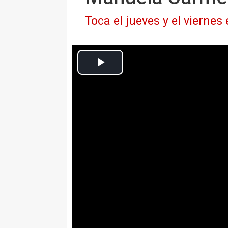
Toca el jueves y el vierne
Europa Press Cultura
Actualizado: jueves, 28 mayo 2015 18:51
MADRID, 28 May. (EUROPA PR
El cantante Quique González est
se enfrenta sin repertorio y aco
público que le sugiere las canci
sirviendo para
"reencontrarse c
riesgo" que le da "la libertad 
algo que está siendo muy "boni