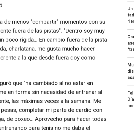
ó.
Un 
tad
a de menos "compartir" momentos con su
ri
ente fuera de las pistas". "Dentro soy muy
Can
un poco rígida... En cambio fuera de la pista
ase
jada, charlatana, me gusta mucho hacer
"tr
ferente a la que desde fuera doy como
Mue
dis
aca
eguró que "ha cambiado al no estar en
me en forma sin necesidad de entrenar al
Fel
Día
mente, las máximas veces a la semana. Me
he
 pesas, completar mi parte de cardio con
ga, de boxeo... Aprovecho para hacer todas
ntrenando para tenis no me daba el