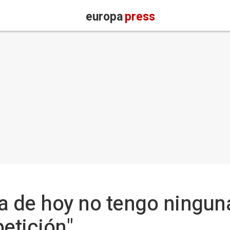
europa
press
a de hoy no tengo ningun
petición"