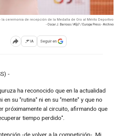
 la ceremonia de recepción de la Medalla de Oro al Mérito Deportivo
- Oscar J. Barroso / Afp7 / Europa Press - Archivo
IA
Seguir en
Abrir opciones para compartir
S) -
uruza ha reconocido que en la actualidad
ni en su "rutina" ni en su "mente" y que no
ver próximamente al circuito, afirmando que
recuperar tiempo perdido".
ntención -de volver a la competición-. Mi