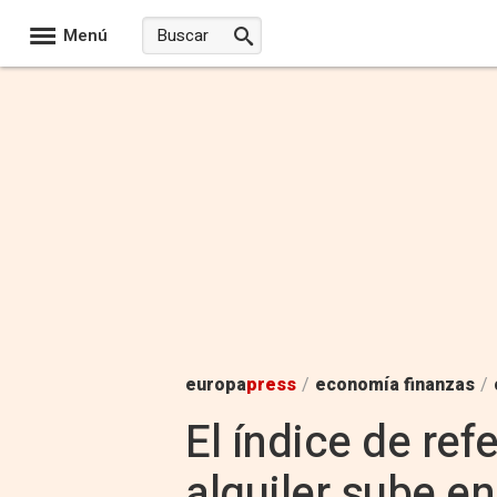
Menú
europa
press
/
economía finanzas
/
El índice de ref
alquiler sube en