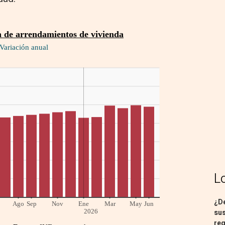
L
¿De
sus
req