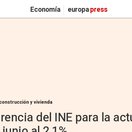
Economía
europa
press
construcción y vivienda
erencia del INE para la act
 junio al 2,1%