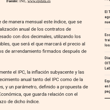
El 
ago
e de manera mensual este índice, que se
nu
ualización anual de los contratos de
Eco
esado con dos decimales, utilizando los
tra
les, que será el que marcará el precio al
los
atos de arrendamiento firmados después de
Día
OIT
Lab
ente el IPC, la inflación subyacente y las
recimiento anual tanto del IPC como de la
Equ
s, y un parámetro, definido a propuesta de
en 
pa
 Económica, que guarda relación con el
azo de dicho índice.