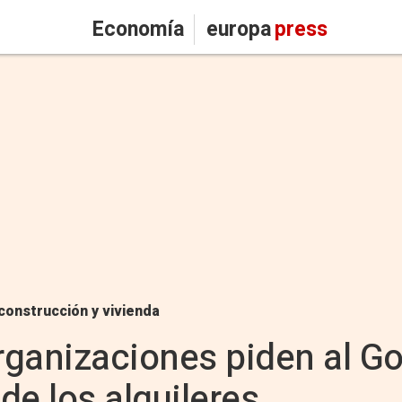
Economía
europa
press
construcción y vivienda
rganizaciones piden al G
 de los alquileres