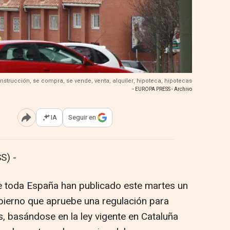
construcción, se compra, se vende, venta, alquiler, hipoteca, hipotecas
- EUROPA PRESS - Archivo
IA
Seguir en
Abrir opciones para compartir
S) -
 toda España han publicado este martes un
obierno que apruebe una regulación para
es, basándose en la ley vigente en Cataluña