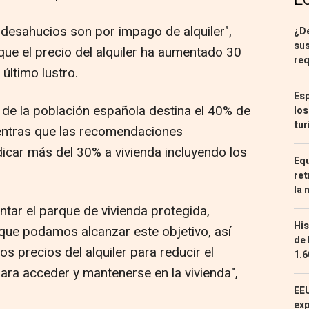
 desahucios son por impago de alquiler",
¿De
sus
que el precio del alquiler ha aumentado 30
req
último lustro.
Esp
de la población española destina el 40% de
los
tur
mientras que las recomendaciones
dicar más del 30% a vivienda incluyendo los
Equ
ret
la 
tar el parque de vivienda protegida,
His
ue podamos alcanzar este objetivo, así
de 
s precios del alquiler para reducir el
1.6
ara acceder y mantenerse en la vivienda",
EEU
exp