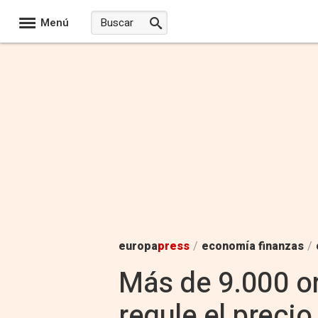
Menú
europa
press
/
economía finanzas
/
Más de 9.000 o
regule el precio