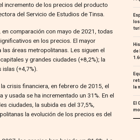
l incremento de los precios del producto
ectora del Servicio de Estudios de Tinsa.
Esp
los
tur
ir, en comparación con mayo de 2021, todas
gnificativos en los precios. El mayor
His
 las áreas metropolitanas. Les siguen el
de 
1.6
 capitales y grandes ciudades (+8,2%); la
 islas (+4,7%).
Equ
ret
a crisis financiera, en febrero de 2015, el
la 
va y usada se ha incrementado un 31%. En el
El 
des ciudades, la subida es del 37,5%,
mon
olitanas la evolución de los precios es del