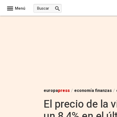
Menú
europa
press
/
economía finanzas
/
El precio de la
un 8,4% en el ú