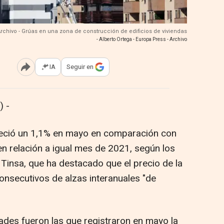
rchivo - Grúas en una zona de construcción de edificios de viviendas
- Alberto Ortega - Europa Press - Archivo
IA
Seguir en
Abrir opciones para compartir
 -
areció un 1,1% en mayo en comparación con
en relación a igual mes de 2021, según los
 Tinsa, que ha destacado que el precio de la
nsecutivos de alzas interanuales "de
dades fueron las que registraron en mayo la