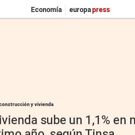
Economía
europa
press
construcción y vivienda
 vivienda sube un 1,1% en
ltimo año, según Tinsa