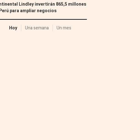
tinental Lindley invertirán 865,5 millones
Perú para ampliar negocios
Hoy
Una semana
Un mes