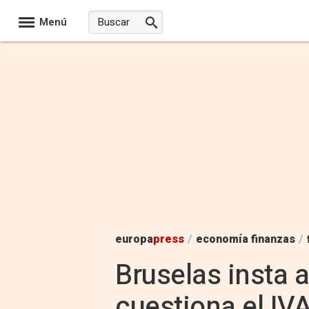
Menú
europa
press
/
economía finanzas
/
Bruselas insta a
cuestiona el IV