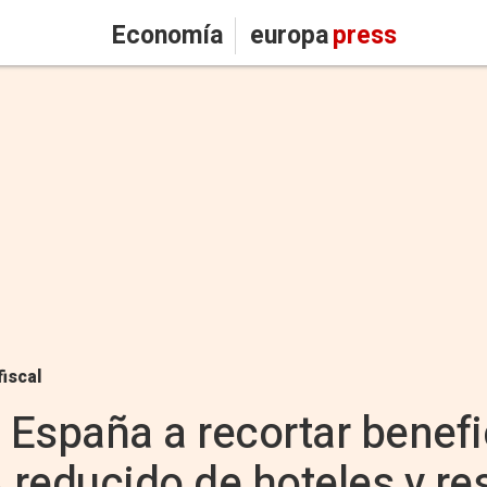
Economía
europa
press
fiscal
 España a recortar benefi
A reducido de hoteles y re