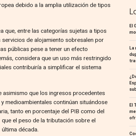
ropea debido a la amplia utilización de tipos
L
El 
a que, entre las categorías sujetas a tipos
mon
s servicios de alojamiento sobresalen por
La 
cas públicas pese a tener un efecto
dup
Además, considera que un uso más restringido
tra
les contribuiría a simplificar el sistema
¿Dó
Esp
sub
ne asimismo que los ingresos procedentes
 y medioambientales continúan situándose
El 
ria, tanto en porcentaje del PIB como del
med
ofr
 que el peso de la tributación sobre el
 última década.
Coc