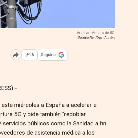
Archivo - Antena de 5G.
- Roberto Pfeil/Dpa - Archivo
IA
Seguir en
Abrir opciones para compartir
ESS) -
este miércoles a España a acelerar el
rtura 5G y pide también "redoblar
de servicios públicos como la Sanidad a fin
roveedores de asistencia médica a los