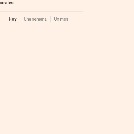
orales'
Hoy
Una semana
Un mes