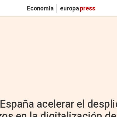
Economía
europa
press
 España acelerar el despli
os en la digitalización d