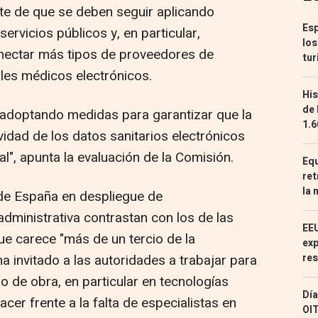
rte de que se deben seguir aplicando
Esp
 servicios públicos y, en particular,
los
nectar más tipos de proveedores de
tur
iales médicos electrónicos.
His
de 
 adoptando medidas para garantizar que la
1.6
ividad de los datos sanitarios electrónicos
l", apunta la evaluación de la Comisión.
Equ
ret
la 
de España en despliegue de
 administrativa contrastan con los de las
EEU
ue carece "más de un tercio de la
exp
ha invitado a las autoridades a trabajar para
res
no de obra, en particular en tecnologías
Día
er frente a la falta de especialistas en
OIT