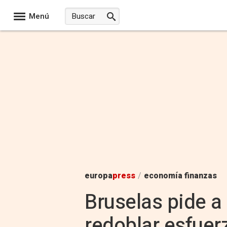
Menú
europa
press
/
economía finanzas
Bruselas pide a
redoblar esfuerz