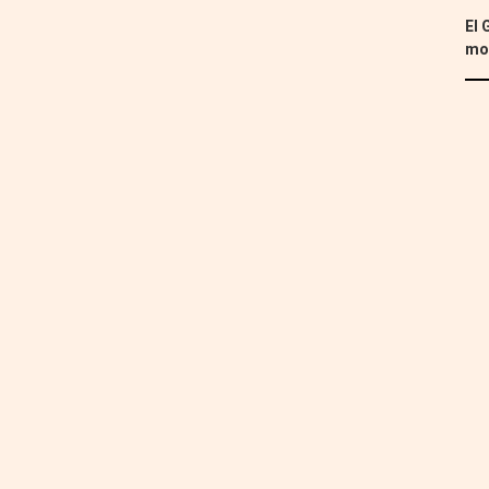
El 
mon