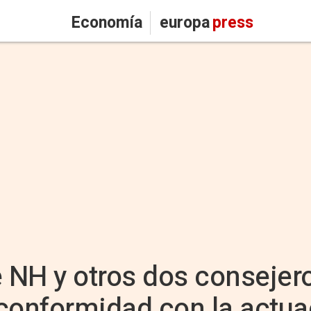
Economía
europa
press
e NH y otros dos consejer
conformidad con la actua