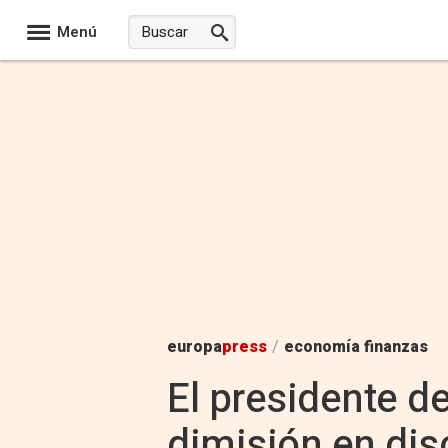
Menú
europa
press
/
economía finanzas
El presidente d
dimisión en dis