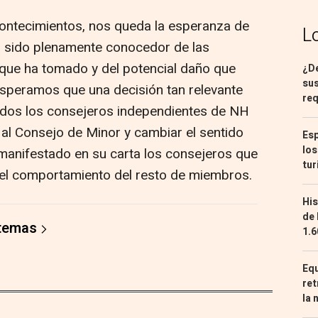
contecimientos, nos queda la esperanza de
L
a sido plenamente conocedor de las
 que ha tomado y del potencial daño que
¿De
sus
, esperamos que una decisión tan relevante
req
dos los consejeros independientes de NH
 al Consejo de Minor y cambiar el sentido
Esp
los
 manifestado en su carta los consejeros que
tur
 el comportamiento del resto de miembros.
His
de 
 temas
1.6
Equ
ret
la 