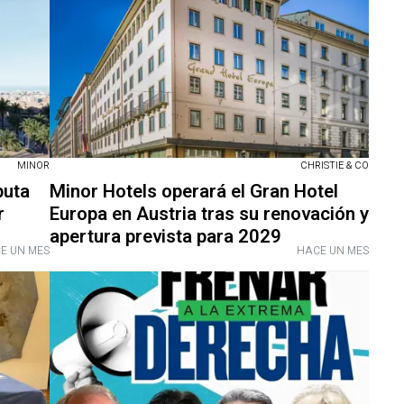
MINOR
CHRISTIE & CO
buta
Minor Hotels operará el Gran Hotel
r
Europa en Austria tras su renovación y
apertura prevista para 2029
E UN MES
HACE UN MES