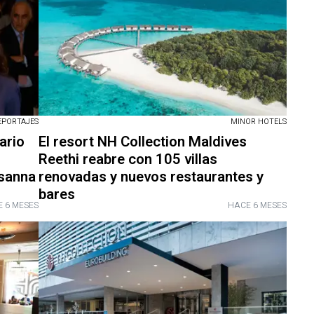
EPORTAJES
MINOR HOTELS
ario
El resort NH Collection Maldives
Reethi reabre con 105 villas
usanna
renovadas y nuevos restaurantes y
bares
 6 MESES
HACE 6 MESES