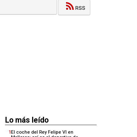
RSS
Lo más leído
1
El coche del Rey Felipe VI en