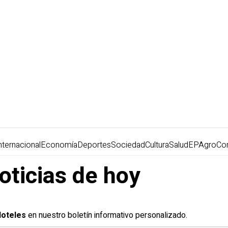
nternacional
Economía
Deportes
Sociedad
Cultura
Salud
EPAgro
Co
oticias de hoy
oteles
en nuestro boletín informativo personalizado.