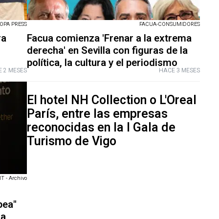
OPA PRESS
FACUA-CONSUMIDORES
ra
Facua comienza 'Frenar a la extrema
n
derecha' en Sevilla con figuras de la
política, la cultura y el periodismo
 2 MESES
HACE 3 MESES
El hotel NH Collection o L'Oreal
París, entre las empresas
reconocidas en la I Gala de
Turismo de Vigo
 - Archivo
pea"
ga