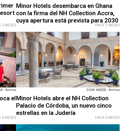
rimer
Minor Hotels desembarca en Ghana
resort
con la firma del NH Collection Accra,
cuya apertura está prevista para 2030
 5 MESES
HACE 5 MESES
- Archivo
DOMI MASSE - Archivo
oca el
Minor Hotels abre el NH Collection
Palacio de Córdoba, un nuevo cinco
estrellas en la Judería
 6 MESES
HACE 6 MESES