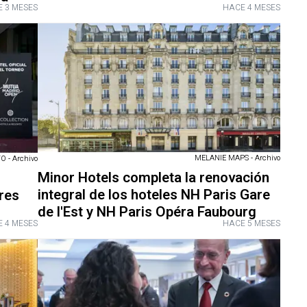
 3 MESES
HACE 4 MESES
MELANIE MAPS - Archivo
 - Archivo
Minor Hotels completa la renovación
integral de los hoteles NH Paris Gare
ores
de l'Est y NH Paris Opéra Faubourg
 4 MESES
HACE 5 MESES