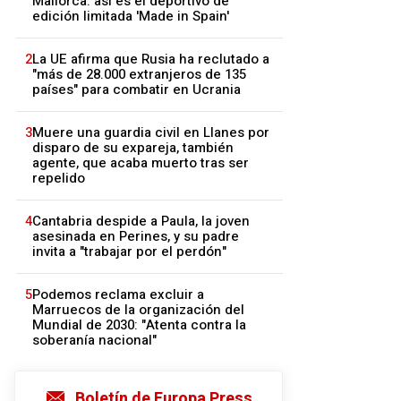
Mallorca: así es el deportivo de
edición limitada 'Made in Spain'
2
La UE afirma que Rusia ha reclutado a
"más de 28.000 extranjeros de 135
países" para combatir en Ucrania
3
Muere una guardia civil en Llanes por
disparo de su expareja, también
agente, que acaba muerto tras ser
repelido
4
Cantabria despide a Paula, la joven
asesinada en Perines, y su padre
invita a "trabajar por el perdón"
5
Podemos reclama excluir a
Marruecos de la organización del
Mundial de 2030: "Atenta contra la
soberanía nacional"
Boletín de Europa Press