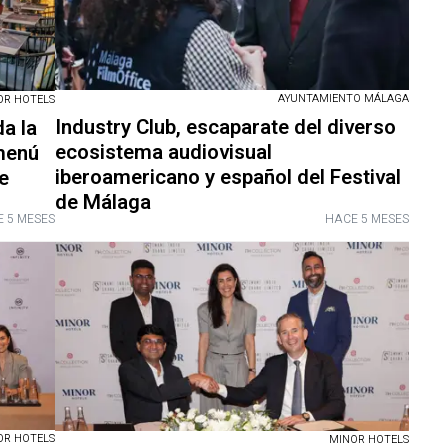
AYUNTAMIENTO MÁLAGA
OR HOTELS
Industry Club, escaparate del diverso
a la
ecosistema audiovisual
 menú
iberoamericano y español del Festival
e
de Málaga
 5 MESES
HACE 5 MESES
OR HOTELS
MINOR HOTELS