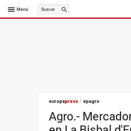
Menú
europa
press
/
epagro
Agro.- Mercadon
en La Bisbal d'