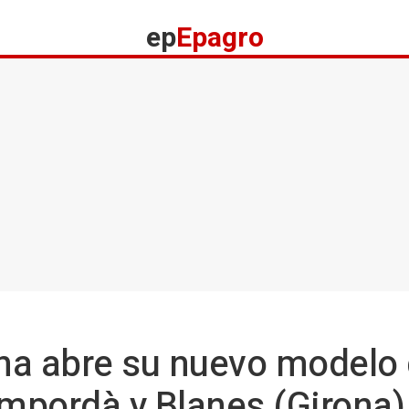
ep
Epagro
a abre su nuevo modelo d
Empordà y Blanes (Girona)