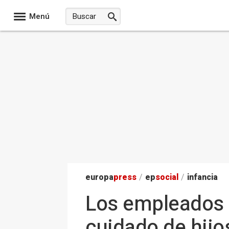
Menú
europa
press
/
ep
social
/
infancia
Los empleados 
cuidado de hijo