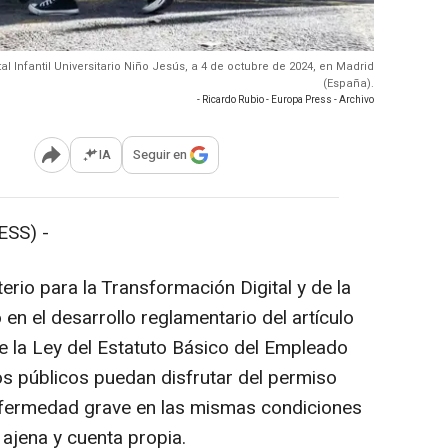
al Infantil Universitario Niño Jesús, a 4 de octubre de 2024, en Madrid
(España).
- Ricardo Rubio - Europa Press - Archivo
IA
Seguir en
Abrir opciones para compartir
SS) -
erio para la Transformación Digital y de la
 en el desarrollo reglamentario del artículo
 de la Ley del Estatuto Básico del Empleado
os públicos puedan disfrutar del permiso
nfermedad grave en las mismas condiciones
ajena y cuenta propia.