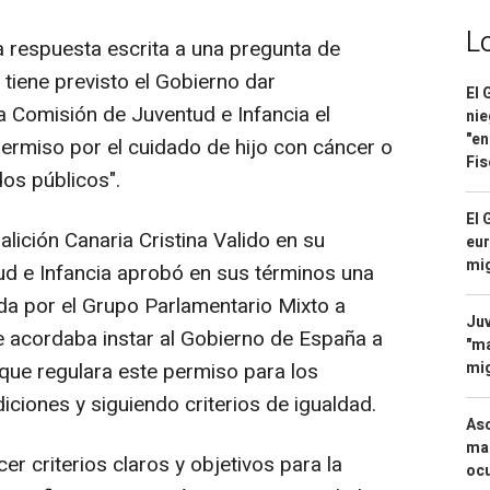
L
a respuesta escrita a una pregunta de
tiene previsto el Gobierno dar
El 
a Comisión de Juventud e Infancia el
nie
"en
permiso por el cuidado de hijo con cáncer o
Fis
os públicos".
El 
lición Canaria Cristina Valido en su
eur
mi
ud e Infancia aprobó en sus términos una
da por el Grupo Parlamentario Mixto a
Juv
se acordaba instar al Gobierno de España a
"ma
mig
que regulara este permiso para los
ciones y siguiendo criterios de igualdad.
Asc
mac
r criterios claros y objetivos para la
ocu