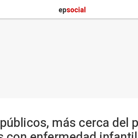
ep
social
públicos, más cerca del 
s con enfermedad infantil