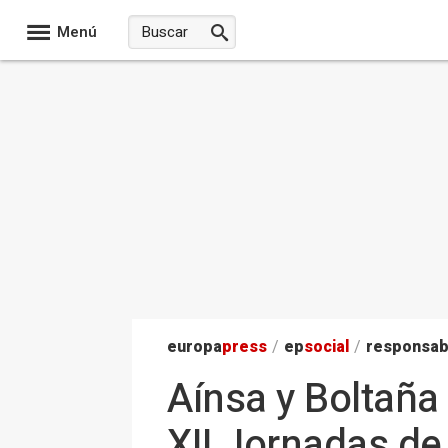
Menú
europa
press
/
ep
social
/
responsab
Aínsa y Boltaña
XII Jornadas de 