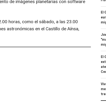
Fis
iento de imágenes planetarias con software
El 
eur
2.00 horas, como el sábado, a las 23.00
mi
s astronómicas en el Castillo de Aínsa,
Juv
"ma
mig
El 
ext
ate
Ce
Viv
men
tra