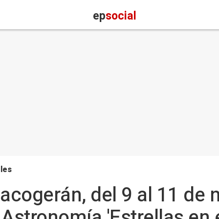
ep
social
les
 acogerán, del 9 al 11 de 
Astronomía 'Estrellas en e