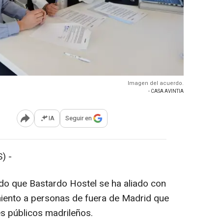
Imagen del acuerdo.
- CASA AVINTIA
IA
Seguir en
Abrir opciones para compartir
) -
do que Bastardo Hostel se ha aliado con
miento a personas de fuera de Madrid que
es públicos madrileños.