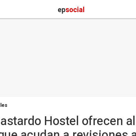
ep
social
les
Bastardo Hostel ofrecen a
que acudan a revisiones 