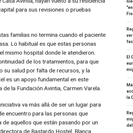
Casa Avintia, hayan vuelto a su residencia
nie
"en
 capital para sus revisiones o pruebas
Fis
Reg
stas familias no termina cuando el paciente
ver
fac
casa. Lo habitual es que estas personas
 el mismo hospital donde le atendieron.
El 
continuidad de los tratamientos, para que
eur
mi
su salud por falta de recursos, y la
el es un apoyo fundamental en este
Má
ra de la Fundación Avintia, Carmen Varela.
aco
la 
iniciativa va más allá de ser un lugar para
de encuentro para las personas que
Reg
mig
ida de aquellos que están pasando por un
del
 directora de Bastardo Hostel, Blanca