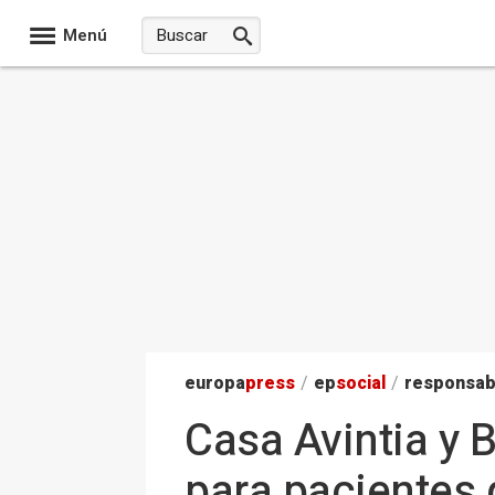
Menú
europa
press
/
ep
social
/
responsab
Casa Avintia y 
para pacientes 