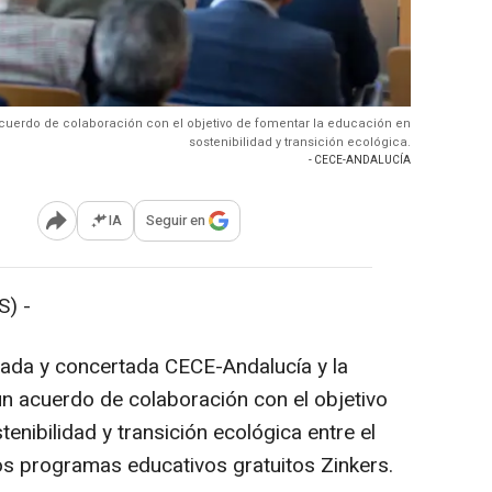
cuerdo de colaboración con el objetivo de fomentar la educación en
sostenibilidad y transición ecológica.
- CECE-ANDALUCÍA
IA
Seguir en
Abrir opciones para compartir
) -
vada y concertada CECE-Andalucía y la
n acuerdo de colaboración con el objetivo
enibilidad y transición ecológica entre el
os programas educativos gratuitos Zinkers.