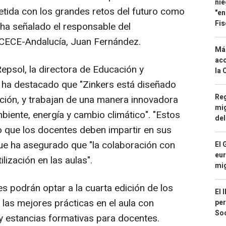
nie
tida con los grandes retos del futuro como
"en
Fis
, ha señalado el responsable del
CECE-Andalucía, Juan Fernández.
Má
aco
epsol, la directora de Educación y
la 
 ha destacado que "Zinkers está diseñado
Reg
ción, y trabajan de una manera innovadora
mig
ente, energía y cambio climático". "Estos
del
o que los docentes deben impartir en sus
que ha asegurado que "la colaboración con
El 
eur
lización en las aulas".
mi
s podrán optar a la cuarta edición de los
El 
las mejores prácticas en el aula con
per
Soc
y estancias formativas para docentes.