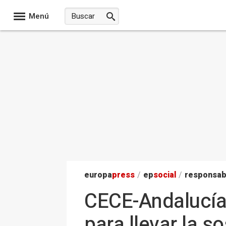
Menú
europa
press
/
ep
social
/
responsab
CECE-Andalucía
para llevar la s