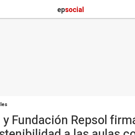
ep
social
les
 y Fundación Repsol firm
ostenibilidad a las aulas c