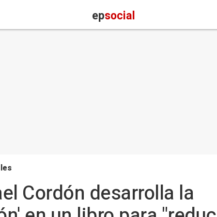
ep
social
les
ael Cordón desarrolla la
' en un libro para "reduci