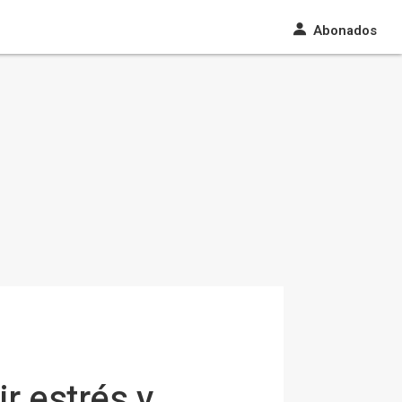
Abonados
r estrés y