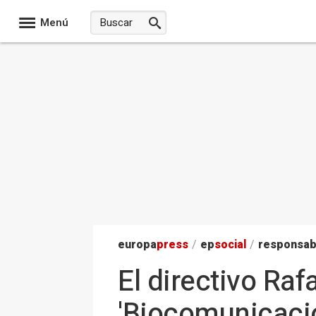
Menú
europa
press
/
ep
social
/
responsab
El directivo Raf
'Biocomunicación