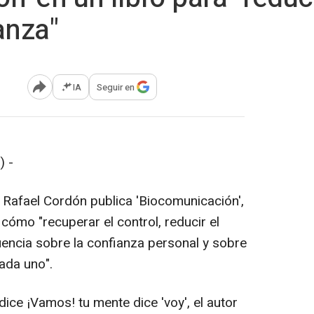
anza"
IA
Seguir en
Abrir opciones para compartir
) -
vo Rafael Cordón publica 'Biocomunicación',
 cómo "recuperar el control, reducir el
uencia sobre la confianza personal y sobre
ada uno".
 dice ¡Vamos! tu mente dice 'voy', el autor