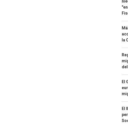
nie
"en
Fis
Má
aco
la 
Reg
mig
del
El 
eur
mi
El 
per
Soc