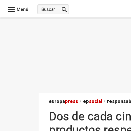
Menú
europa
press
/
ep
social
/
responsab
Dos de cada ci
productos respe