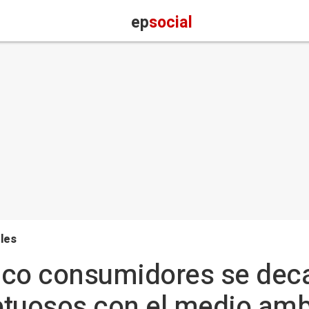
ep
social
les
nco consumidores se dec
tuosos con el medio ambi