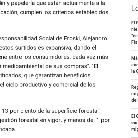
dín y papelería que están actualmente a la
L
cación, cumplen los criterios establecidos
El 
nie
"en
esponsabilidad Social de Eroski, Alejandro
Fis
 estos surtidos es expansiva, dando el
ene entre los consumidores, cada vez más
Má
aco
n medioambiental de sus compras". "El
la 
ificados, que garantizan beneficios
l ciclo productivo y comercial de los
Reg
mig
del
3 por ciento de la superficie forestal
El 
estión forestal en vigor, y menos del 1 por
eur
ficada.
mi