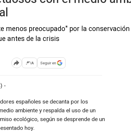
al
te menos preocupado" por la conservación d
e antes de la crisis
IA
Seguir en
Abrir opciones para compartir
) -
idores españoles se decanta por los
medio ambiente y respalda el uso de un
romiso ecológico, según se desprende de un
resentado hoy.