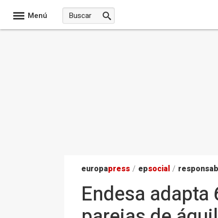
Menú
europa
press
/
ep
social
/
responsab
Endesa adapta 6
parejas de águi