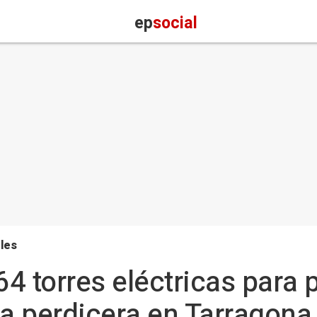
ep
social
les
4 torres eléctricas para 
la perdicera en Tarragona