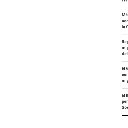
Fis
Má
aco
la 
Reg
mig
del
El 
eur
mi
El 
per
Soc