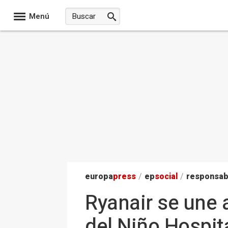
Menú
europa
press
/
ep
social
/
responsab
Ryanair se une 
del Niño Hospit