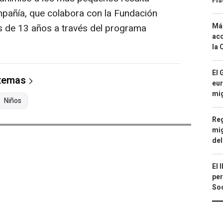
Fis
mpañía, que colabora con la Fundación
Má
de 13 años a través del programa
aco
la 
El 
 temas
eur
mi
Niños
Reg
mig
del
El 
per
Soc