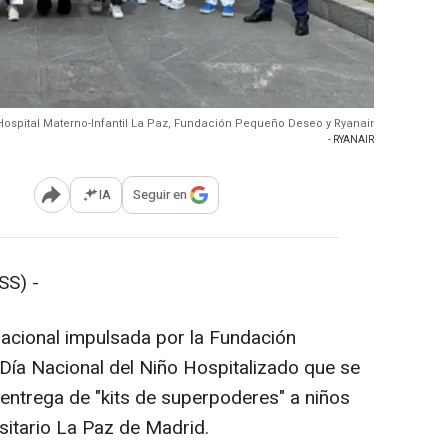
Hospital Materno-Infantil La Paz, Fundación Pequeño Deseo y Ryanair
- RYANAIR
IA
Seguir en
Abrir opciones para compartir
SS) -
nacional impulsada por la Fundación
Día Nacional del Niño Hospitalizado que se
 entrega de "kits de superpoderes" a niños
sitario La Paz de Madrid.