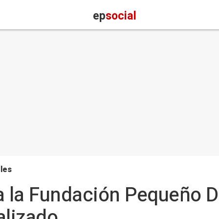
ep
social
les
a la Fundación Pequeño D
alizado