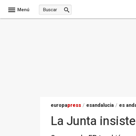
Menú
europa
press
/
esandalucia
/
es anda
La Junta insiste