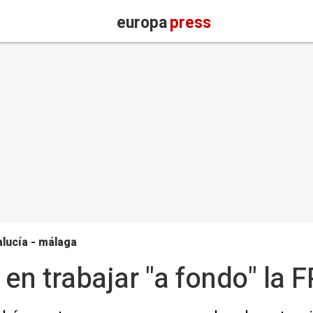
europa
press
lucía - málaga
 en trabajar "a fondo" la F