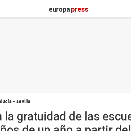
europa
press
lucía - sevilla
la gratuidad de las escue
ños de un año a partir de