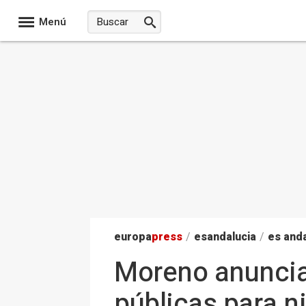
Menú
europa
press
/
esandalucia
/
es anda
Moreno anuncia 
públicas para ni