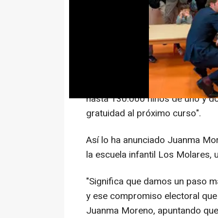
Desde el curso escolar 2025/26,
niños y niñas de 2 años en escuel
las escuelas infantiles y centros
Programa de ayuda a las familia
escolares de un año a partir de
hasta 130.000 niños de uno y do
gratuidad al próximo curso".
Así lo ha anunciado Juanma More
la escuela infantil Los Molares, 
"Significa que damos un paso m
y ese compromiso electoral que 
Juanma Moreno, apuntando que e