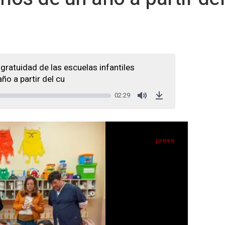
gratuidad de las escuelas infantiles
ño a partir del cu
02:29
Mute
Download
 durante una visita a la escuela infantil Los Molares, ubicada en el citado municipio
sevillano - DELEGACIÓN DE EDUCACIÓN DE LA JUNTA EN SEVILLA
(EUROPA PRESS)
dalucía, Juanma Moreno, ha anunciado este
026/27, se implantará la gratuidad en las
d de la administración autonómica y los
 y niñas de un año.