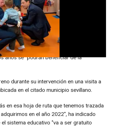
 Andalucía ofrece educación gratuita para
as infantiles de titularidad de la Junta y en
 de educación infantil adheridos al
s. Al implantarse también para los
l próximo curso, según ha indicado Moreno,
s años se "podrán beneficiar de la
no durante su intervención en una visita a
ubicada en el citado municipio sevillano.
ás en esa hoja de ruta que tenemos trazada
adquirimos en el año 2022", ha indicado
l sistema educativo "va a ser gratuito