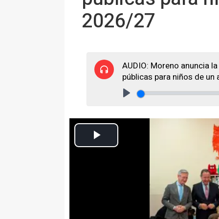
2026/27
AUDIO: Moreno anuncia la 
públicas para niños de un a
Play
El presidente de la Junta de Andalucía, Juanma Moreno, este jueves,
LOS MOLARES (SEVILLA), 19 
El presidente de la Junta de An
jueves que, a partir del curso 2
escuelas infantiles de titularida
centros adheridos para los niños